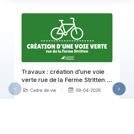
Travaux : création d’une voie
verte rue de la Ferme Stritten à
Haguenau
Cadre de vie
09-04-2026
À partir du 20 avril, la Communauté
d’Agglomération de Haguenau engage
a
des travaux rue de la Ferme Stritten
pour créer…