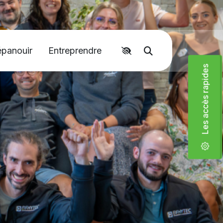
Accéder aux liens rapides
épanouir
Entreprendre
Moteur de recher
Les accès rapides