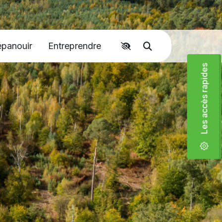
Accéder aux liens rapides
épanouir
Entreprendre
Moteur de recher
Les accès rapides