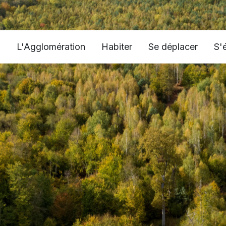
L'Agglomération
Habiter
Se déplacer
S'