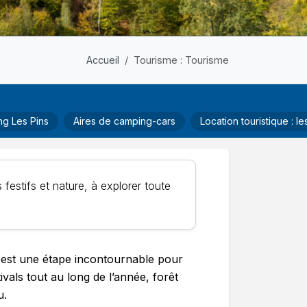
Accueil
Tourisme : Tourisme
g Les Pins
Aires de camping-cars
Location touristique : 
festifs et nature, à explorer toute
 est une étape incontournable pour
vals tout au long de l’année, forêt
u.