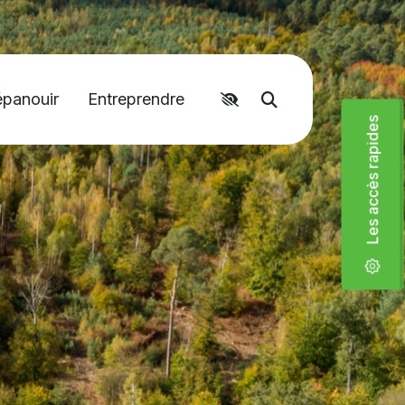
épanouir
Entreprendre
Accéder aux liens rapides
Moteur de recher
Les accès rapides