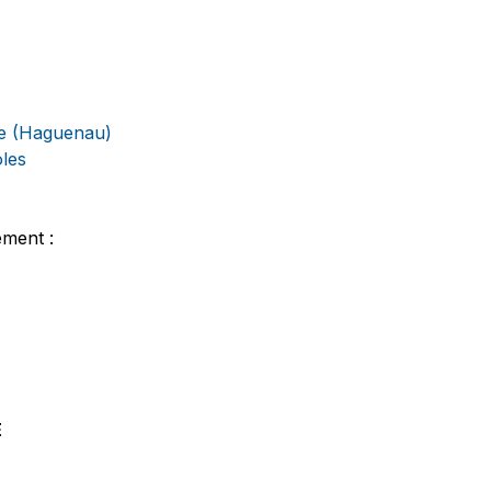
ie (Haguenau)
oles
ement :
E