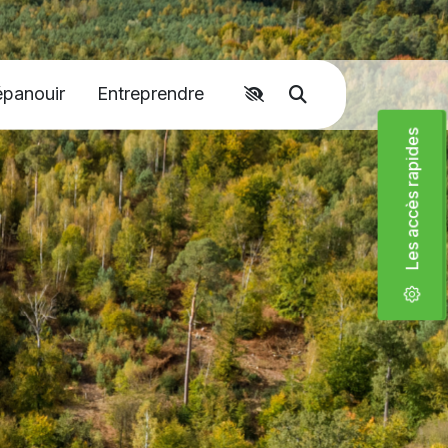
épanouir
Entreprendre
Accéder aux liens rapides
Moteur de recher
Les accès rapides