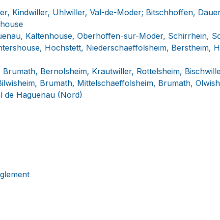
ller, Kindwiller, Uhlwiller, Val-de-Moder; Bitschhoffen, Da
ghouse
uenau, Kaltenhouse, Oberhoffen-sur-Moder, Schirrhein, S
intershouse, Hochstett, Niederschaeffolsheim, Berstheim,
rumath, Bernolsheim, Krautwiller, Rottelsheim, Bischwille
Bilwisheim, Brumath, Mittelschaeffolsheim, Brumath, Olwi
l de Haguenau (Nord)
èglement