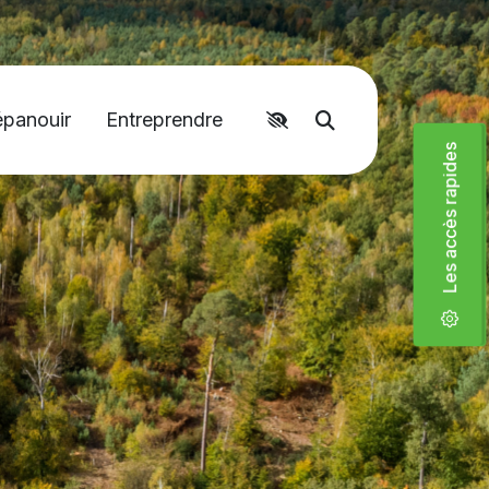
épanouir
Entreprendre
Accéder aux liens rapides
Moteur de recher
Les accès rapides