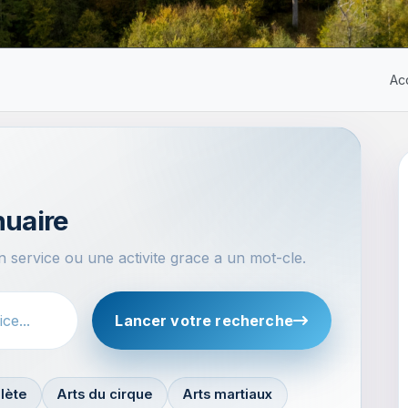
Ac
nuaire
 service ou une activite grace a un mot-cle.
Lancer votre recherche
lète
Arts du cirque
Arts martiaux