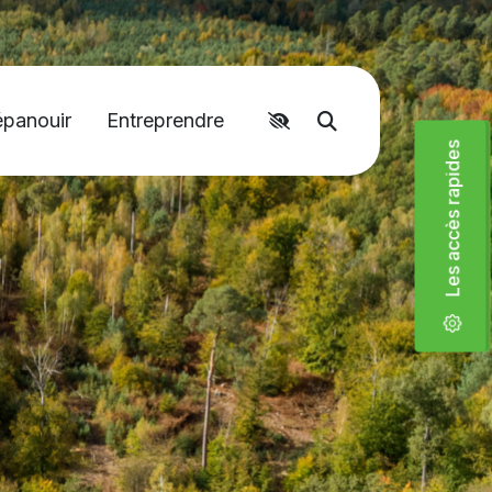
épanouir
Entreprendre
Accéder aux liens rapides
Moteur de recher
Les accès rapides