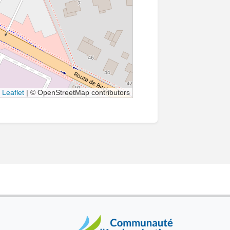
Leaflet
|
© OpenStreetMap contributors