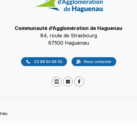
Communauté d’Agglomération de Haguenau
84, route de Strasbourg
67500 Haguenau
03 88 90 68 50
Nous contacter
enau
okies
/
Accessibilité
/
Protection des données
(Non conforme)