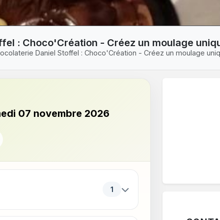
toffel : Choco'Création - Créez un moulage uniq
chocolaterie Daniel Stoffel : Choco'Création - Créez un moulage un
medi 07 novembre 2026
ériodes. Appuyez sur Entrée ou sur Espace pour ouvrir ou f
1