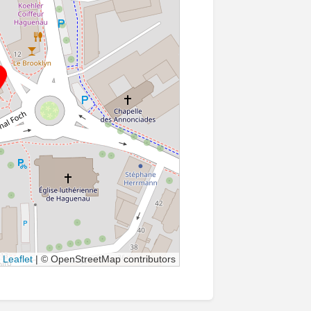
Leaflet
|
© OpenStreetMap contributors