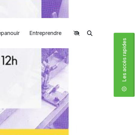
épanouir
Entreprendre
Accéder aux liens rapides
Moteur de recher
Les accès rapides