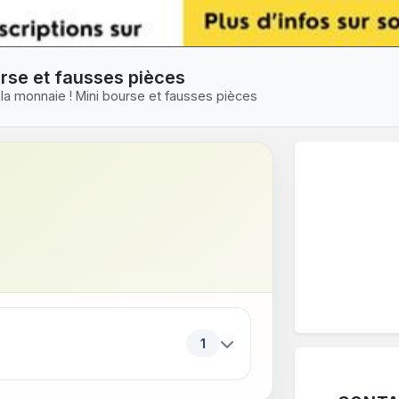
ourse et fausses pièces
ci la monnaie ! Mini bourse et fausses pièces
ériodes. Appuyez sur Entrée ou sur Espace pour ouvrir ou f
1