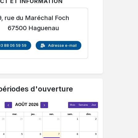
CT ET INFORMATION
9, rue du Maréchal Foch
67500 Haguenau
03 88 06 59 59
Adresse e-mail
périodes d'ouverture