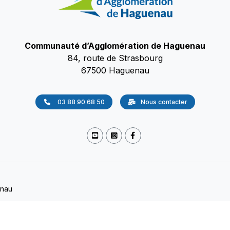
Communauté d’Agglomération de Haguenau
84, route de Strasbourg
67500 Haguenau
03 88 90 68 50
Nous contacter
enau
okies
/
Accessibilité
/
Protection des données
(Non conforme)