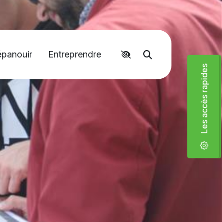
épanouir
Entreprendre
Accéder aux liens rapides
Moteur de recher
Les accès rapides