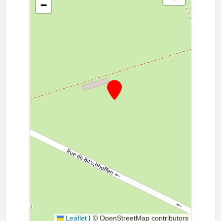
−
Leaflet
|
© OpenStreetMap contributors