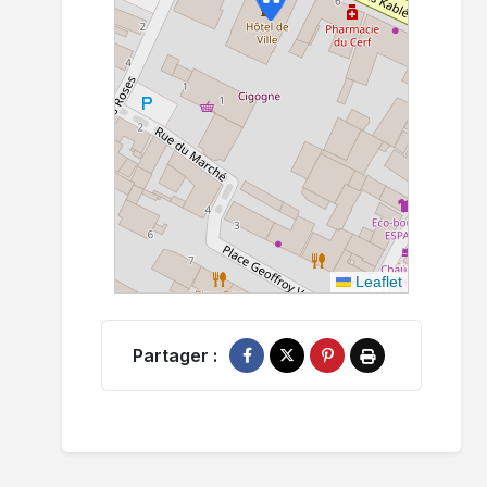
Leaflet
Partager :
Partager sur Facebook
Partager sur X
Épingler sur Pinterest
Imprimer