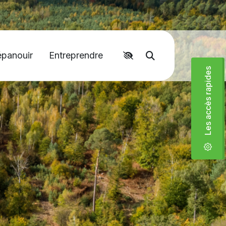
Accéder aux liens rapides
épanouir
Entreprendre
Moteur de recher
Les accès rapides