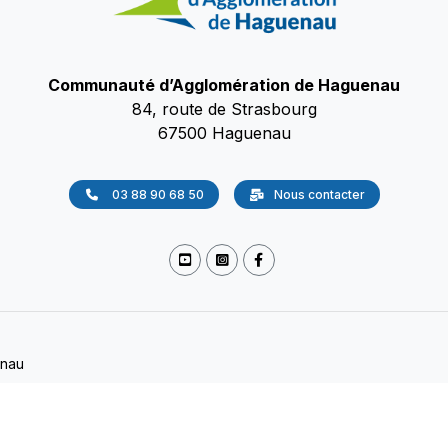
Communauté d’Agglomération de Haguenau
84, route de Strasbourg
67500 Haguenau
03 88 90 68 50
Nous contacter
enau
okies
/
Accessibilité
/
Protection des données
(Non conforme)