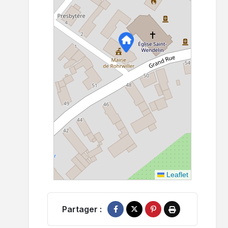
Leaflet
Partager :
Partager sur Facebook
Partager sur X
Épingler sur Pinterest
Imprimer