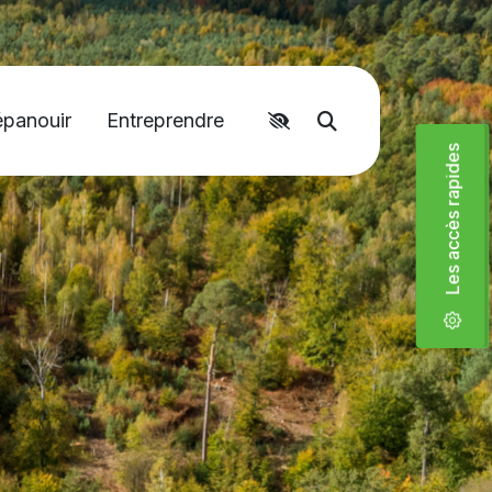
Accéder aux liens rapides
épanouir
Entreprendre
Moteur de recher
Les accès rapides