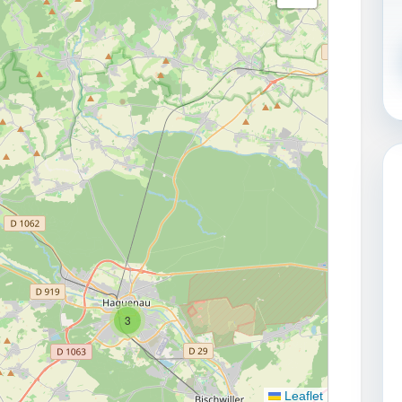
3
Leaflet