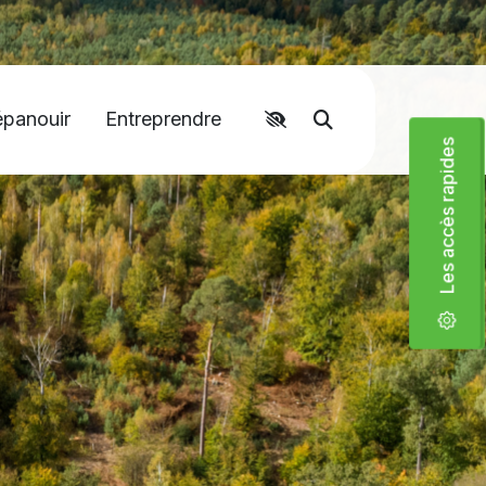
épanouir
Entreprendre
Accéder aux liens rapides
Moteur de recher
Les accès rapides