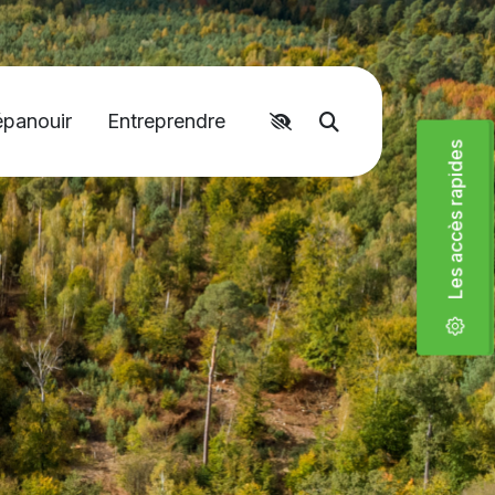
épanouir
Entreprendre
Accéder aux liens rapides
Moteur de recher
Les accès rapides