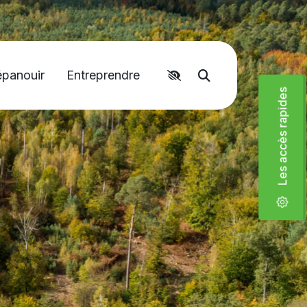
épanouir
Entreprendre
Accéder aux liens rapides
Moteur de recher
Les accès rapides