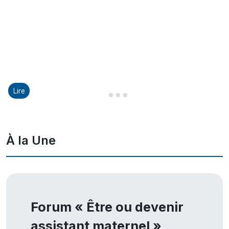
Lire
Diapositive 1 sur 8
Diapositive 2 sur 8
Diapositive 3 sur 8
Diapositive 4 sur 8
À la Une
Forum « Être ou devenir
assistant maternel »