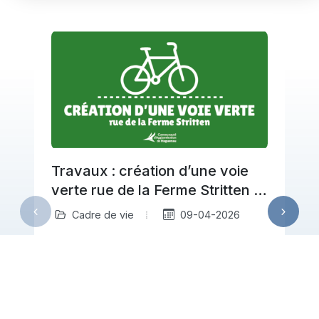
Travaux : création d’une voie
verte rue de la Ferme Stritten à
Haguenau
Cadre de vie
09-04-2026
À partir du 20 avril, la Communauté
d’Agglomération de Haguenau engage
a
des travaux rue de la Ferme Stritten
pour créer…