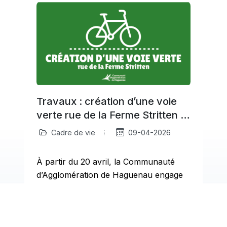
Travaux : création d’une voie
verte rue de la Ferme Stritten à
Haguenau
Cadre de vie
09-04-2026
À partir du 20 avril, la Communauté
d’Agglomération de Haguenau engage
a
des travaux rue de la Ferme Stritten
pour créer…