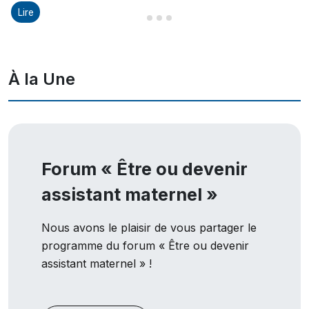
Lire
Diapositive 1 sur 8
Diapositive 2 sur 8
Diapositive 3 sur 8
Diapositive 4 sur 8
À la Une
Forum « Être ou devenir
assistant maternel »
Nous avons le plaisir de vous partager le
programme du forum « Être ou devenir
assistant maternel » !