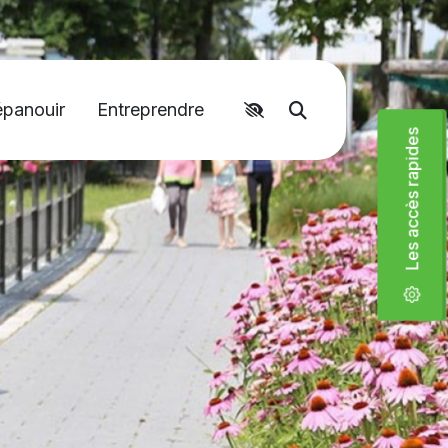
Accéder aux liens rapides
épanouir
Entreprendre
Moteur de recher
Les accès rapides