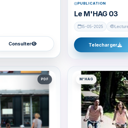
PUBLICATION
Le M'HAG 03
15-05-2025
Lectur
Consulter
Telecharger
PDF
M'HAG