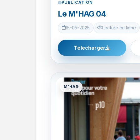
PUBLICATION
Le M'HAG 04
15-05-2025
Lecture en ligne
Telecharger
M'HAG