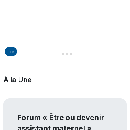
Lire
Diapositive 1 sur 8
Diapositive 2 sur 8
Diapositive 3 sur 8
Diapositive 4 sur 8
À la Une
Forum « Être ou devenir
assistant maternel »