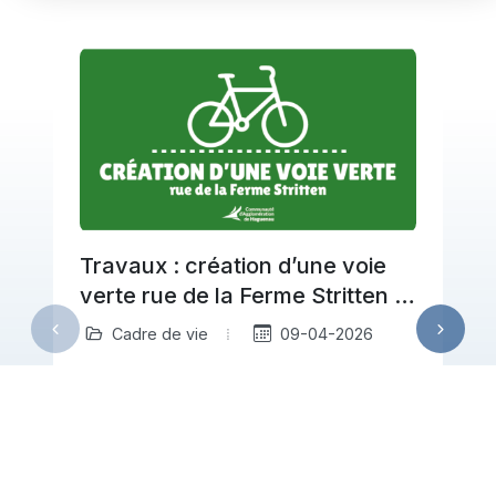
Travaux : création d’une voie
verte rue de la Ferme Stritten à
Haguenau
Cadre de vie
09-04-2026
À partir du 20 avril, la Communauté
d’Agglomération de Haguenau engage
a
des travaux rue de la Ferme Stritten
pour créer…