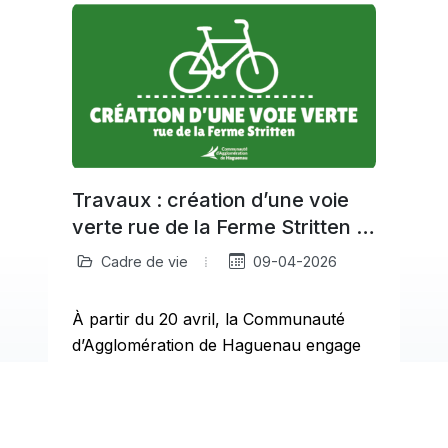
Travaux : création d’une voie
verte rue de la Ferme Stritten à
Haguenau
Cadre de vie
09-04-2026
À partir du 20 avril, la Communauté
d’Agglomération de Haguenau engage
a
des travaux rue de la Ferme Stritten
pour créer…