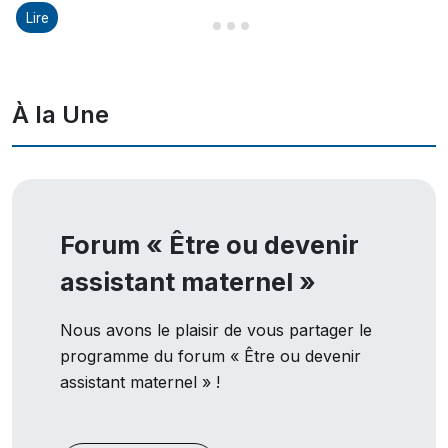
Lire
Diapositive 1 sur 8
Diapositive 2 sur 8
Diapositive 3 sur 8
Diapositive 4 sur 8
À la Une
Forum « Être ou devenir
assistant maternel »
Nous avons le plaisir de vous partager le
programme du forum « Être ou devenir
assistant maternel » !