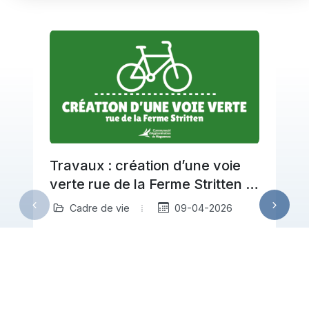
Travaux : création d’une voie
verte rue de la Ferme Stritten à
Haguenau
Cadre de vie
09-04-2026
À partir du 20 avril, la Communauté
d’Agglomération de Haguenau engage
a
des travaux rue de la Ferme Stritten
pour créer…