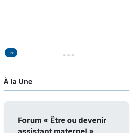
Lire
Diapositive 1 sur 8
Diapositive 2 sur 8
Diapositive 3 sur 8
Diapositive 4 sur 8
À la Une
Forum « Être ou devenir
assistant maternel »